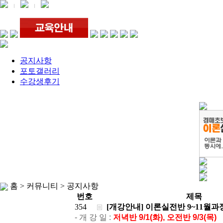
공지사항
포토갤러리
수강생후기
홈 > 커뮤니티 >
공지사항
번호
제목
354
[개강안내] 이론실전반 9~11월과
- 개 강 일 :
저녁반 9/1(화), 오전반 9/3(목)